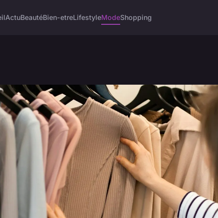
il
Actu
Beauté
Bien-etre
Lifestyle
Mode
Shopping