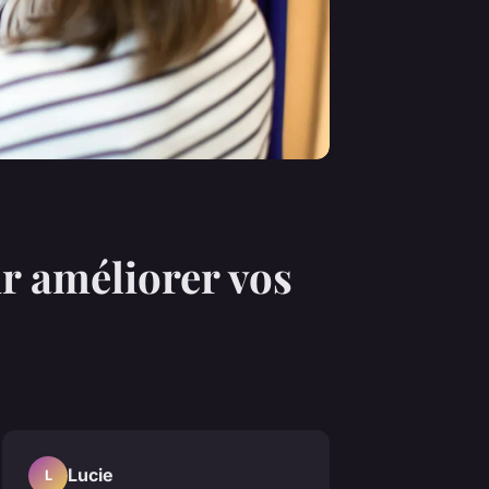
r améliorer vos
Lucie
L